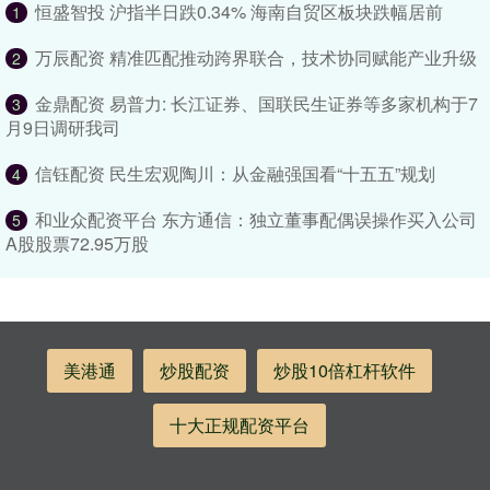
恒盛智投 沪指半日跌0.34% 海南自贸区板块跌幅居前
1
万辰配资 精准匹配推动跨界联合，技术协同赋能产业升级
2
金鼎配资 易普力: 长江证券、国联民生证券等多家机构于7
3
月9日调研我司
信钰配资 民生宏观陶川：从金融强国看“十五五”规划
4
和业众配资平台 东方通信：独立董事配偶误操作买入公司
5
A股股票72.95万股
美港通
炒股配资
炒股10倍杠杆软件
十大正规配资平台