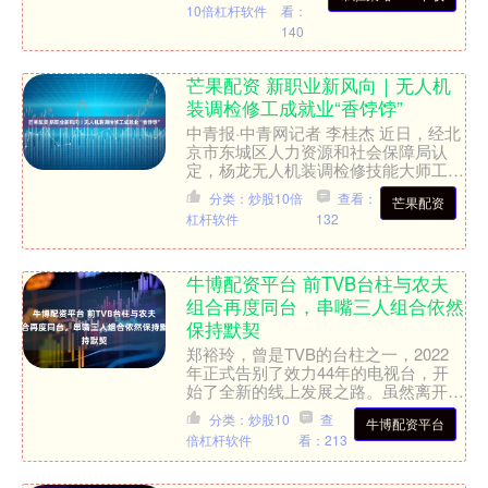
10倍杠杆软件
看：
140
芒果配资 新职业新风向｜无人机
装调检修工成就业“香饽饽”
中青报·中青网记者 李桂杰 近日，经北
京市东城区人力资源和社会保障局认
定，杨龙无人机装调检修技能大师工作
室成为区级技能大师工作室。杨龙目前
分类：炒股10倍
查看：
芒果配资
正带领工作室4名年轻的....
杠杆软件
132
牛博配资平台 前TVB台柱与农夫
组合再度同台，串嘴三人组合依然
保持默契
郑裕玲，曾是TVB的台柱之一，2022
年正式告别了效力44年的电视台，开
始了全新的线上发展之路。虽然离开了
TVB，她依然时不时会为其他电视台拍
分类：炒股10
查
牛博配资平台
摄节目，展现她在娱....
倍杠杆软件
看：213