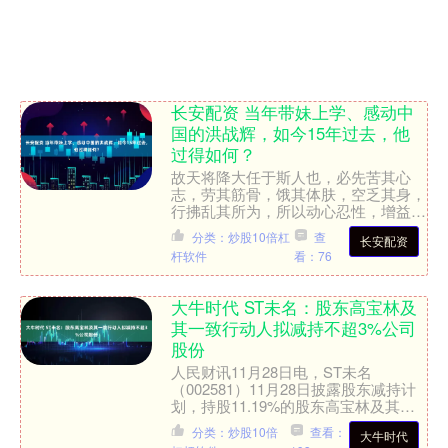
长安配资 当年带妹上学、感动中
国的洪战辉，如今15年过去，他
过得如何？
故天将降大任于斯人也，必先苦其心
志，劳其筋骨，饿其体肤，空乏其身，
行拂乱其所为，所以动心忍性，增益其
所不能。对洪战辉来说，他的前半生就
分类：炒股10倍杠
查
长安配资
像这句话所描绘的那样，充满....
杆软件
看：76
大牛时代 ST未名：股东高宝林及
其一致行动人拟减持不超3%公司
股份
人民财讯11月28日电，ST未名
（002581）11月28日披露股东减持计
划，持股11.19%的股东高宝林及其一
致行动人王明贤拟以集中竞价和大宗交
分类：炒股10倍
查看：
大牛时代
易方式减持公司....