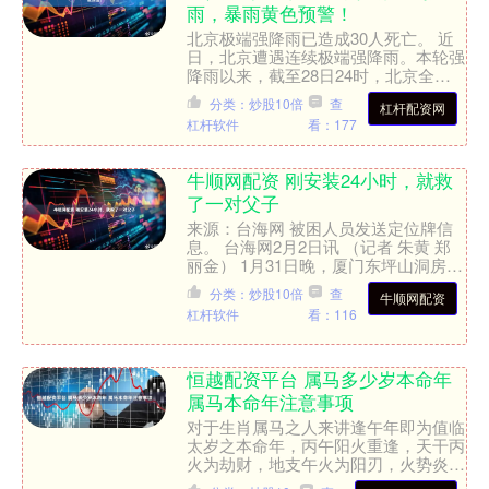
雨，暴雨黄色预警！
北京极端强降雨已造成30人死亡。 近
日，北京遭遇连续极端强降雨。本轮强
降雨以来，截至28日24时，北京全市
平均降水量165.9毫米，最大降水量在
分类：炒股10倍
查
杠杆配资网
密云郎房峪和朱家....
杠杆软件
看：177
牛顺网配资 刚安装24小时，就救
了一对父子
来源：台海网 被困人员发送定位牌信
息。 台海网2月2日讯 （记者 朱黄 郑
丽金） 1月31日晚，厦门东坪山洞房谷
夜色渐深，一对迷路的父子在山林中焦
分类：炒股10倍
查
牛顺网配资
急徘徊。偶然间....
杠杆软件
看：116
恒越配资平台 属马多少岁本命年
属马本命年注意事项
对于生肖属马之人来讲逢午年即为值临
太岁之本命年，丙午阳火重逢，天干丙
火为劫财，地支午火为阳刃，火势炎
炎，炽烈至极，固有「火炽乘龙」之古