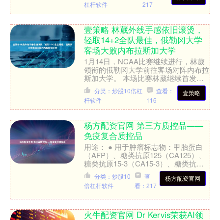
杠杆软件
217
壹策略 林葳外线手感依旧滚烫，
轻取14+2全队最佳，俄勒冈大学
客场大败内布拉斯加大学
1月14日，NCAA比赛继续进行，林葳
领衔的俄勒冈大学前往客场对阵内布拉
斯加大学。 本场比赛林葳继续首发出
场，开场便手感火热，第3分钟，接到
分类：炒股10倍杠
查看：
壹策略
队友传球命中三分，帮....
杆软件
116
杨方配资官网 第三方质控品——
免疫复合质控品
用途： ● 用于肿瘤标志物：甲胎蛋白
（AFP）、糖类抗原125（CA125）、
糖类抗原15-3（CA15-3）、糖类抗原
19-9（CA19-9）、癌胚抗原（CE....
分类：炒股10
查
杨方配资官网
倍杠杆软件
看：217
火牛配资官网 Dr Kervis荣获AI领