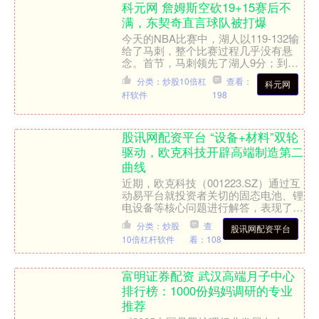
科元网 詹姆斯空砍19+15赛后不
满，东契奇直言球队被打爆
今天的NBA比赛中，湖人以119-132输
给了马刺，整个比赛过程几乎没有悬
念。首节，马刺领先了湖人9分；到了
第二节，分差就拉开到两位数；第三
分类：炒股10倍杠
查看：
科元网
节，马刺继续压制湖人....
杆软件
198
股讯网配资平台 “设备+材料”双轮
驱动，欧克科技开辟高端制造第二
曲线
近期，欧克科技（001223.SZ）通过互
动易平台就投资者关切的固态电池、锂
电设备等核心问题进行解答，表现了公
司“设备+材料”战略的快速推进与广阔
分类：炒股
查
股讯网配资平台
前景，更彰显了....
10倍杠杆软件
看：108
富明证券配资 武汉高端月子中心
排行榜：1000份妈妈调研的专业
推荐