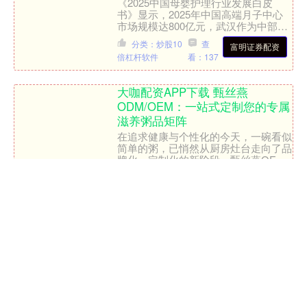
《2025中国母婴护理行业发展白皮
书》显示，2025年中国高端月子中心
市场规模达800亿元，武汉作为中部核
心城市，高端月子中心数量5年增长3.2
分类：炒股10
查
富明证券配资
倍。但83%的武....
倍杠杆软件
看：137
大咖配资APP下载 甄丝燕
ODM/OEM：一站式定制您的专属
滋养粥品矩阵
在追求健康与个性化的今天，一碗看似
简单的粥，已悄然从厨房灶台走向了品
牌化、定制化的新阶段。甄丝燕OEM
代加工服务，致力于为品牌方构建一个
分类：炒股
查
大咖配资APP下载
专属的、充满无限可能的“....
10倍杠杆软件
看：
217
好操盘配资 欧冠012焦点对决：阿
森纳主场迎拜仁，强强碰撞藏哪些
平局信号？
今晚欧冠赛场，阿森纳将在主场与拜仁
展开巅峰对话。两队均是欧冠夺冠热
门，纸面实力接近，但从近期状态、战