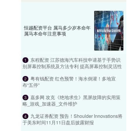
恒越配资平台 属马多少岁本命年
属马本命年注意事项
东程配资 江苏德海汽车科技申请基于手势识
1
别屏幕控制系统及方法专利 提高屏幕控制灵活性
粤有钱配资 红色预警！海水倒灌！多地宣
2
布“五停”
嘉多网 攻克《绝地求生》黑屏故障的实用策
3
略_游戏_加速器_文件维护
九龙证券配资 预告！Shoulder Innovations将
4
于美东时间11月11日盘后披露财报