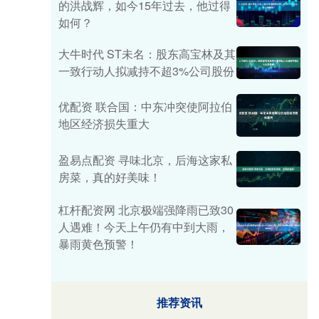
的洪战辉，如今15年过去，他过得
如何？
大牛时代 ST未名：股东高宝林及其
一致行动人拟减持不超3%公司股份
优配资 联合国：中东冲突使阿拉伯
地区经济损失重大
盈易点配资 寻味北京，后海这家私
房菜，真的好美味！
杠杆配资网 北京极端强降雨已致30
人遇难！今天上午仍有中到大雨，
暴雨黄色预警！
推荐资讯