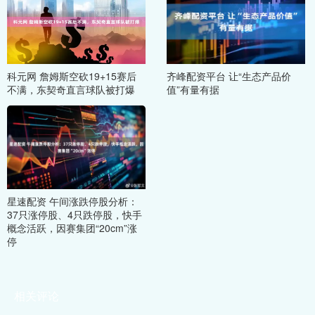
科元网 詹姆斯空砍19+15赛后
齐峰配资平台 让“生态产品价
不满，东契奇直言球队被打爆
值”有量有据
星速配资 午间涨跌停股分析：
37只涨停股、4只跌停股，快手
概念活跃，因赛集团“20cm”涨
停
相关评论