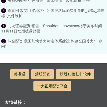
粤有钱配资 红色预警！海水倒灌！多地宣布“五停”
2
嘉多网 攻克《绝地求生》黑屏故障的实用策略_游戏_加速
3
器_文件维护
九龙证券配资 预告！Shoulder Innovations将于美东时间
4
11月11日盘后披露财报
斗金配资 我国加快算力标准体系建设 构建全国算力“一张
5
网”
美港通
炒股配资
炒股10倍杠杆软件
十大正规配资平台
友情链接：