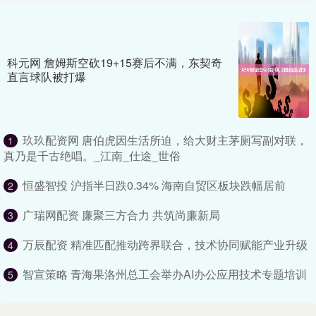
科元网 詹姆斯空砍19+15赛后不满，东契奇
直言球队被打爆
玖玖配资网 唐伯虎因生活所迫，给大财主茅厕写副对联，
1
真乃是千古绝唱。_江南_仕途_世俗
恒盛智投 沪指半日跌0.34% 海南自贸区板块跌幅居前
2
广瑞网配资 廉聚三方合力 共筑尚廉新局
3
万辰配资 精准匹配推动跨界联合，技术协同赋能产业升级
4
智宣策略 青海果洛州总工会举办AI办公应用技术专题培训
5