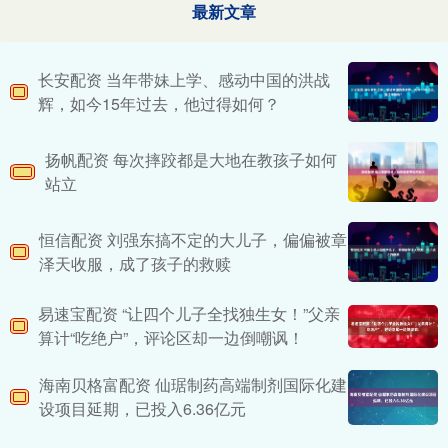
最新文章
长安配资 当年带妹上学、感动中国的洪战
辉，如今15年过去，他过得如何？
扬帆配资 每次摔跤都是大地在教孩子如何
站立
恒信配资 刘强东搞不定的大儿子，偏偏被章
泽天收服，成了孩子的救赎
易速宝配资 “让四个儿子全找独生女！”父亲
算计“吃绝户”，评论区却一边倒嘲讽！
海南贝格富配资 仙琚制药高端制剂国际化建
设项目延期，已投入6.36亿元