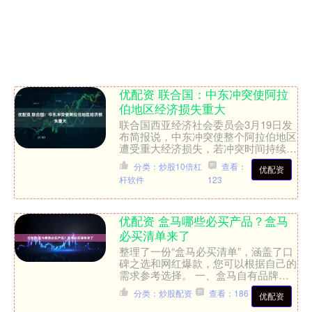
优配资 联合国：中东冲突使阿拉
伯地区经济损失重大
联合国西亚经济社会委员会3月19日发
布简报说，中东冲突使整个阿拉伯地区
遭受重大经济损失，若冲突时间持续一
个月，损失可能攀升至近1500亿美
分类：炒股10倍杠
查看：
优配资
元，占地区国内生产总值....
杆软件
123
优配资 盒马哪些必买产品？盒马
必买清单来了
整理了一份“盒马必买清单”，涵盖了口
碑之选和网红爆款，您可以根据自己的
需求参考选择。 一、盒马自有品牌
（MAX/盒马工坊）—— 品质与性价比
分类：炒股配资
查看：186
优配资
之选 这是盒马最核心....