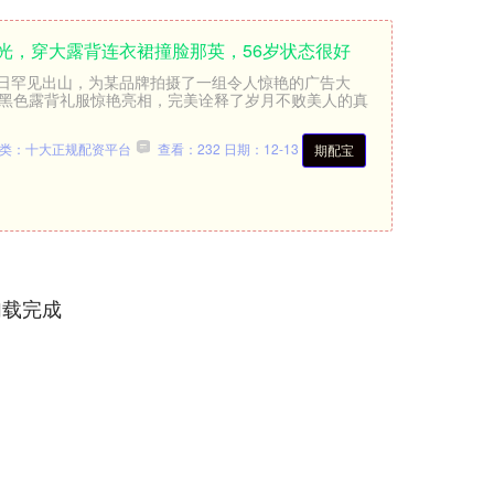
光，穿大露背连衣裙撞脸那英，56岁状态很好
日罕见出山，为某品牌拍摄了一组令人惊艳的广告大
身黑色露背礼服惊艳亮相，完美诠释了岁月不败美人的真
类：十大正规配资平台
查看：232
日期：12-13
期配宝
加载完成