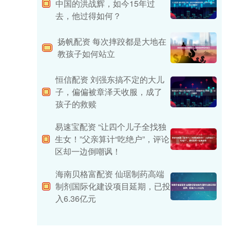
中国的洪战辉，如今15年过
去，他过得如何？
扬帆配资 每次摔跤都是大地在
教孩子如何站立
恒信配资 刘强东搞不定的大儿
子，偏偏被章泽天收服，成了
孩子的救赎
易速宝配资 “让四个儿子全找独
生女！”父亲算计“吃绝户”，评论
区却一边倒嘲讽！
海南贝格富配资 仙琚制药高端
制剂国际化建设项目延期，已投
入6.36亿元