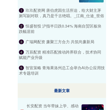
玖玖配资网 唐伯虎因生活所迫，给大财主茅
1
厕写副对联，真乃是千古绝唱。_江南_仕途_世俗
恒盛智投 沪指半日跌0.34% 海南自贸区板块
2
跌幅居前
广瑞网配资 廉聚三方合力 共筑尚廉新局
3
万辰配资 精准匹配推动跨界联合，技术协同
4
赋能产业升级
智宣策略 青海果洛州总工会举办AI办公应用技
5
术专题培训
最新文章
长安配资 当年带妹上学、感动