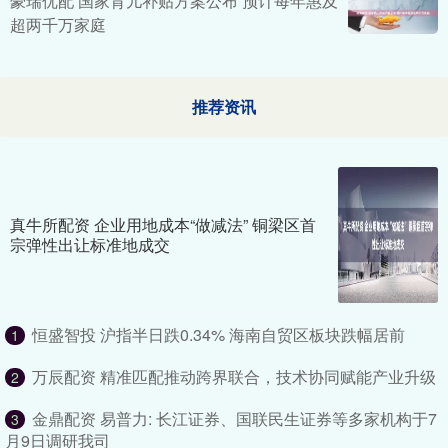
豪瑞优配 国家育儿补贴方案公布 预计每年惠及
超两千万家庭
推荐资讯
真牛所配资 企业用地成本“做减法” 铜梁区首
宗弹性出让标准地成交
恒盛智投 沪指半日跌0.34% 海南自贸区板块跌幅居前
1
万辰配资 精准匹配推动跨界联合，技术协同赋能产业升级
2
金鼎配资 易普力: 长江证券、国联民生证券等多家机构于7
3
月9日调研我司