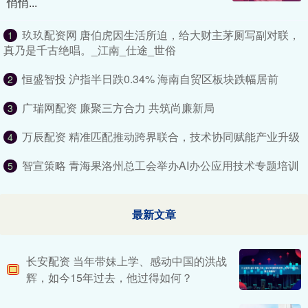
悄悄...
玖玖配资网 唐伯虎因生活所迫，给大财主茅厕写副对联，
1
真乃是千古绝唱。_江南_仕途_世俗
恒盛智投 沪指半日跌0.34% 海南自贸区板块跌幅居前
2
广瑞网配资 廉聚三方合力 共筑尚廉新局
3
万辰配资 精准匹配推动跨界联合，技术协同赋能产业升级
4
智宣策略 青海果洛州总工会举办AI办公应用技术专题培训
5
最新文章
长安配资 当年带妹上学、感动中国的洪战
辉，如今15年过去，他过得如何？