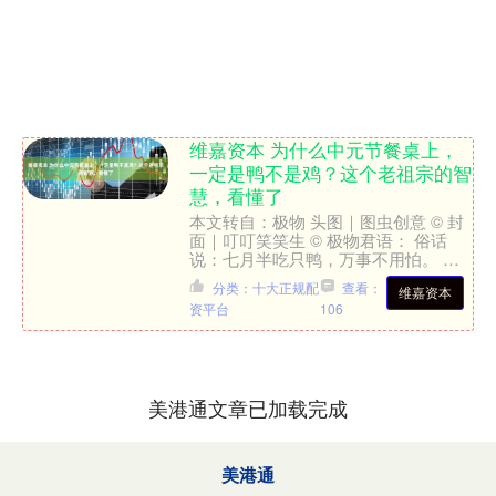
维嘉资本 为什么中元节餐桌上，
一定是鸭不是鸡？这个老祖宗的智
慧，看懂了
本文转自：极物 头图｜图虫创意 © 封
面｜叮叮笑笑生 © 极物君语： 俗话
说：七月半吃只鸭，万事不用怕。 入
秋吃鸭，求个心安。作为秋补之物的鸭
分类：十大正规配
查看：
维嘉资本
鸭，也肥得正当时。....
资平台
106
美港通文章已加载完成
美港通