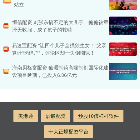
站立
恒信配资 刘强东搞不定的大儿子，偏偏被章
泽天收服，成了孩子的救赎
易速宝配资 “让四个儿子全找独生女！”父亲
算计“吃绝户”，评论区却一边倒嘲讽！
海南贝格富配资 仙琚制药高端制剂国际化建
设项目延期，已投入6.36亿元
美港通
炒股配资
炒股10倍杠杆软件
十大正规配资平台