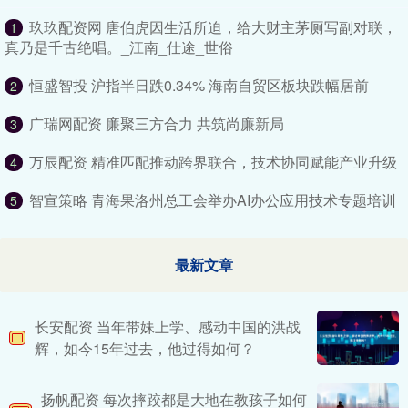
玖玖配资网 唐伯虎因生活所迫，给大财主茅厕写副对联，
1
真乃是千古绝唱。_江南_仕途_世俗
恒盛智投 沪指半日跌0.34% 海南自贸区板块跌幅居前
2
广瑞网配资 廉聚三方合力 共筑尚廉新局
3
万辰配资 精准匹配推动跨界联合，技术协同赋能产业升级
4
智宣策略 青海果洛州总工会举办AI办公应用技术专题培训
5
最新文章
长安配资 当年带妹上学、感动中国的洪战
辉，如今15年过去，他过得如何？
扬帆配资 每次摔跤都是大地在教孩子如何